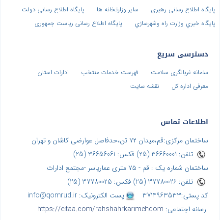
پایگاه اطلاع رسانی رهبری
سایر وزارتخانه ها
پایگاه اطلاع رسانی دولت
پايگاه خبري وزارت راه وشهرسازي
پایگاه اطلاع رسانی ریاست جمهوری
دسترسی سریع
سامانه غربالگری سلامت
فهرست خدمات منتخب
ادارات استان
معرفی اداره کل
نقشه سایت
اطلاعات تماس
ساختمان مرکزی:قم،میدان ۷۲ تن،حدفاصل عوارضی کاشان و تهران
تلفن: 36660001 (25) فکس: 36656061 (25)
ساختمان شماره یک : قم - ۷۵ متری عماریاسر -مجتمع ادارات
تلفن: 37780026 (25) فکس: 37780025 (25)
کد پستی:3714963533
پست الکترونیک: info@qomrud.ir
رسانه اجتماعی:
https://eitaa.com/rahshahrkarimehqom