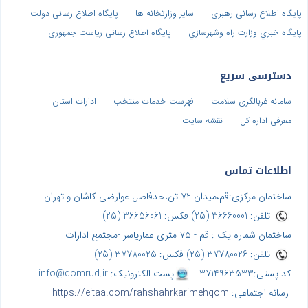
پایگاه اطلاع رسانی رهبری
سایر وزارتخانه ها
پایگاه اطلاع رسانی دولت
پايگاه خبري وزارت راه وشهرسازي
پایگاه اطلاع رسانی ریاست جمهوری
دسترسی سریع
سامانه غربالگری سلامت
فهرست خدمات منتخب
ادارات استان
معرفی اداره کل
نقشه سایت
اطلاعات تماس
ساختمان مرکزی:قم،میدان ۷۲ تن،حدفاصل عوارضی کاشان و تهران
تلفن: 36660001 (25) فکس: 36656061 (25)
ساختمان شماره یک : قم - ۷۵ متری عماریاسر -مجتمع ادارات
تلفن: 37780026 (25) فکس: 37780025 (25)
کد پستی:3714963533
پست الکترونیک: info@qomrud.ir
رسانه اجتماعی:
https://eitaa.com/rahshahrkarimehqom