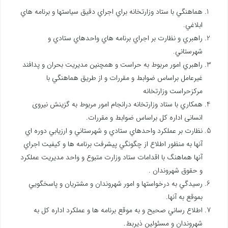
هماهنگي با ستاد وزارتخانه براي اجراي دقيق سياستها و برنامه هاي
ابلاغي.
راهبري و نظارت بر اجراي برنامه هاي واحدهاي ستادي و
شهرستاني.
راهبري امور مربوط به حراست و همچنين مديريت بحران و پدافند
غيرعامل براساس ضوابط و مقررات و از طريق هماهنگي با
مركزحراست وزارتخانه
همكاري با ستاد وزارتخانه درانجام امور مربوط به گزینش نیروی
انسانی اداره كل براساس ضوابط و مقررات.
نظارت بر عملكرد واحدهاي ستادي و شهرستاني و ارزيابي دوره اي
آنها به منظور اطلاع از چگونگي پيشرفت برنامه ها و كيفيت اجراي
آنها هماهنگ با اقدامات ستاد وزارت متبوع و واحد مديريت عملكرد
و حقوق شهروندان .
رسيدگي به درخواستها و امور شهروندان و مشتريان و پاسخگويي
بموقع به آنها.
اطلاع رساني صحيح و به موقع برنامه ها و عملكرد اداره كل به
شهروندان و مسئولين ذيربط.