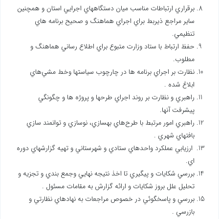
برقراري ارتباطات مناسب ميان دستگاههاي اجرايي استان و همچنين
ساير مراجع ذيربط براي اجراي هماهنگ و صحيح برنامه هاي
تنظيمي.
حفظ ارتباط با ستاد وزارت متبوع براي اطلاع رساني هماهنگ و
مطلوب.
نظارت بر اجراي برنامه ها در چارچوب سياستها وخط مشي‌هاي
ابلاغ شده .
راهبري و نظارت بر روند اجراي طرحها و پروژه ها و چگونگي
پيشرفت آنها.
راهبري امور مرتبط با طرح‌هاي بهسازي، نوسازي و توانمند سازي
بافتهاي شهري .
ارزيابي عملكرد واحدهاي ستادي و شهرستاني و تهيه گزارشهاي دوره
اي.
بررسي شكايات و پيگيري تا اخذ نتيجه نهايي وجمع بندي و تجزيه و
تحليل علل بروز شكايات و ارائه گزارش به مقامات مسئول .
بررسي و پاسخگوئي در خصوص مراجعات به نهادهاي نظارتي و
بازرسي .