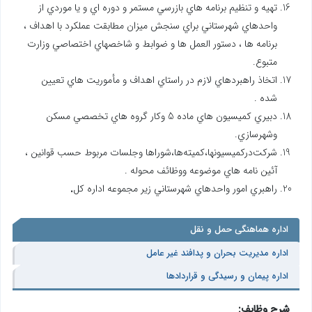
تهيه و تنظيم برنامه هاي بازرسي مستمر و دوره اي و يا موردي از
واحدهاي شهرستاني براي سنجش ميزان مطابقت عملكرد با اهداف ،
برنامه ها ، دستور العمل ها و ضوابط و شاخصهاي اختصاصي وزارت
متبوع.
اتخاذ راهبردهاي لازم در راستاي اهداف و مأموريت هاي تعيين
شده .
دبيري كميسيون هاي ماده 5 وكار گروه هاي تخصصي مسكن
وشهرسازي.
شركت‌در‌كميسيونها،كميته‌ها،شوراها وجلسات مربوط حسب قوانين ،
آئين نامه هاي موضوعه ووظائف محوله .
راهبري امور واحدهاي شهرستاني زير مجموعه اداره كل
.
اداره هماهنگی حمل و نقل
اداره مدیریت بحران و پدافند غیر عامل
اداره پیمان و رسیدگی و قراردادها
شرح وظایف: