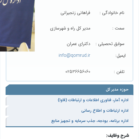
نام خانوادگی :
فراهانی زنجیرانی
سمت :
مدیر کل راه و شهرسازی
سوابق تحصیلی :
دکترای عمران
ایمیل:
info@qomrud.ir
تلفن :
02536656060
حوزه مدیر کل
اداره آمار، فناوری اطلاعات و ارتباطات (فاوا)
اداره ارتباطات و اطلاع رسانی
اداره برنامه، بودجه، جذب سرمایه و تجهیز منابع
شرح وظایف: